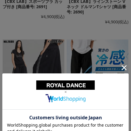
【CBX LAB】スポーツブラ カッ
【CBX LAB】ラインストーン V
プ付き [商品番号: 2691]
ネック ドルマンTシャツ [商品番
号: 2690]
¥4,900
(税込)
¥4,900
(税込)
【CBX LAB】ダンス ワイドパン
【当日発送対象】メンズ 冷感 薄
ツ [商品番号: 2689]
手 ワイドパンツ [商品番号:
2566]
¥9,700
(税込)
¥2,400
(税込)