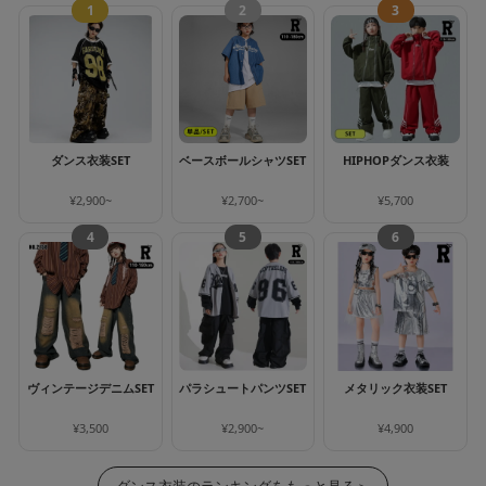
1
2
3
ダンス衣装SET
ベースボールシャツSET
HIPHOPダンス衣装
¥2,900~
¥2,700~
¥5,700
4
5
6
ヴィンテージデニムSET
パラシュートパンツSET
メタリック衣装SET
¥3,500
¥2,900~
¥4,900