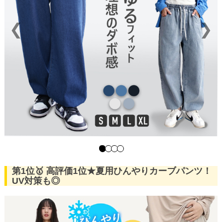
❮
❯
第1位🥇 高評価1位★夏用ひんやりカーブパンツ！
UV対策も◎