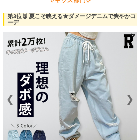
第3位🥉 夏こそ映える★ダメージデニムで爽やかコ
ーデ
❮
❯