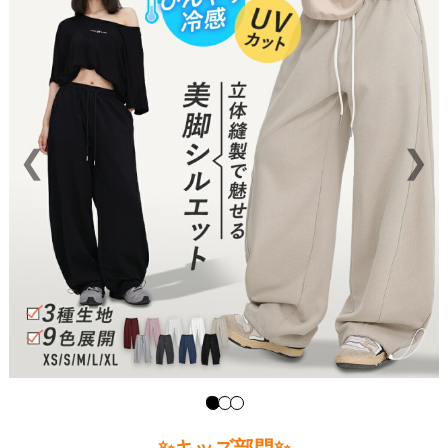
❮
❯
✨キッズ部門✨