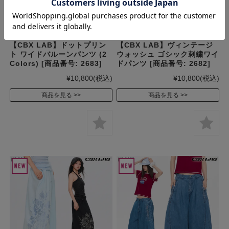
【CBX LAB】ドットプリン
【CBX LAB】ヴィンテージ
ト ワイドバルーンパンツ (2
ウォッシュ ゴシック刺繍ワイ
Colors) [商品番号: 2683]
ドパンツ [商品番号: 2682]
¥10,800
(税込)
¥10,800
(税込)
商品を見る
商品を見る