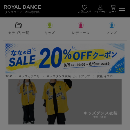
キッズダンス衣装・レディース＆メン
ROYAL DANCE
お気に入り
マイページ
カート
ダンスウェア・衣装専門店
カテゴリ一覧
キッズ
レディース
メンズ
TOP
キッズカテゴリ
キッズダンス衣装 セットアップ
黄色 イエロー