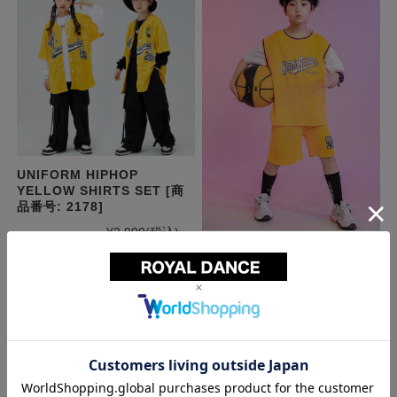
UNIFORM HIPHOP
YELLOW SHIRTS SET [商
品番号: 2178]
¥2,900
(税込)
～
キッズダンス衣装 ヒップホッ
商品を見る
プ セットアップ パーカー パ
ンツ ダンス 衣装 男の子 女の
子 キッズ ダンス 衣装 ヒップ
ホップ ガールズ キッズダン
ス トップス パンツ スカート
ダンス hiphop ダンス衣装
[商品番号: 2171]
¥2,900
(税込)