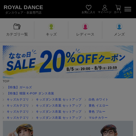
キッズダンス衣装・レディース＆メン
ROYAL DANCE
お気に入り
マイページ
カート
ダンスウェア・衣装専門店
カテゴリ一覧
キッズ
レディース
メンズ
TOP
【特集】ガールズ
【特集】韓国 K-POP ダンス衣装
キッズカテゴリ
キッズダンス衣装 セットアップ
白色 ホワイト
キッズカテゴリ
キッズダンス衣装 セットアップ
黄色 イエロー
キッズカテゴリ
キッズダンス衣装 セットアップ
青色 ブルー
キッズカテゴリ
キッズダンス衣装 セットアップ
マルチカラー