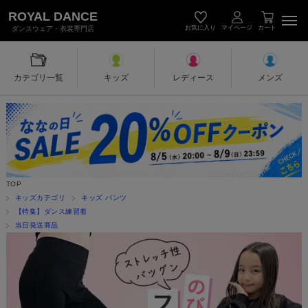
キッズダンス衣装・レディース＆メン
ROYAL DANCE
お気に入り
マイページ
カート
ダンスウェア・衣装専門店
カテゴリ一覧
キッズ
レディース
メンズ
TOP
キッズカテゴリ
キッズ パンツ
【特集】ダンス練習着
当日発送商品