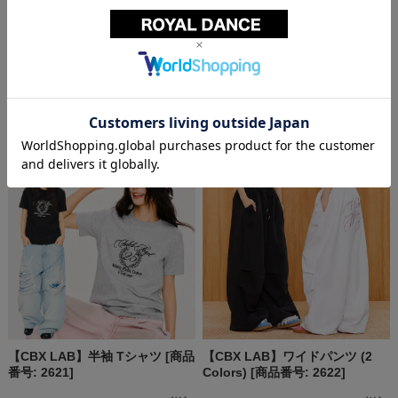
【CBX LAB】トップス パンツ
【CBX LAB】CARGO PANTS
[商品番号: 2675]
[商品番号: 2620]
¥8,400
(税込)
～
¥9,500
(税込)
【CBX LAB】半袖 Tシャツ [商品
【CBX LAB】ワイドパンツ (2
番号: 2621]
Colors) [商品番号: 2622]