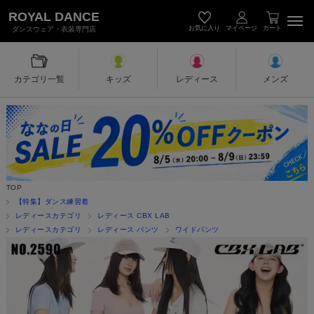
キッズダンス衣装・レディース＆メン
ROYAL DANCE
お気に入り
マイページ
カート
ダンスウェア・衣装専門店
カテゴリ一覧
キッズ
レディース
メンズ
TOP
【特集】ダンス練習着
レディースカテゴリ
レディース CBX LAB
レディースカテゴリ
レディース パンツ
ワイドパンツ