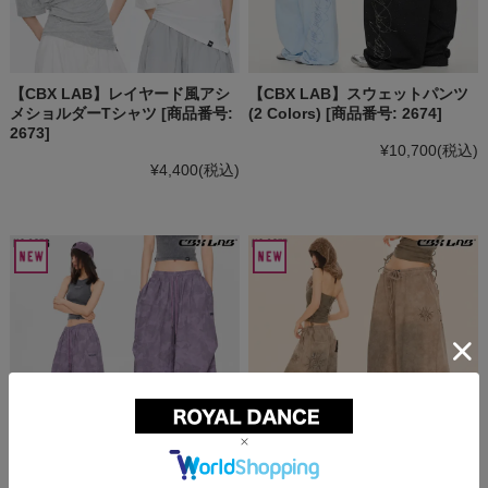
【CBX LAB】レイヤード風アシ
【CBX LAB】スウェットパンツ
メショルダーTシャツ [商品番号:
(2 Colors) [商品番号: 2674]
2673]
¥10,700
(税込)
¥4,400
(税込)
【CBX LAB】ワイドパンツ [商
【CBX LAB】ラインストーン ワ