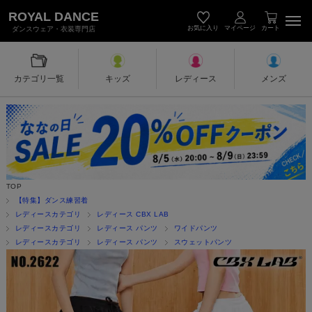
キッズダンス衣装・レディース＆メン
ROYAL DANCE
お気に入り
マイページ
カート
ダンスウェア・衣装専門店
カテゴリ一覧
キッズ
レディース
メンズ
TOP
【特集】ダンス練習着
レディースカテゴリ
レディース CBX LAB
レディースカテゴリ
レディース パンツ
ワイドパンツ
レディースカテゴリ
レディース パンツ
スウェットパンツ