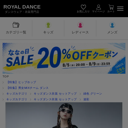
キッズダンス衣装・レディース＆メン
ROYAL DANCE
お気に入り
マイページ
カート
ダンスウェア・衣装専門店
カテゴリ一覧
キッズ
レディース
メンズ
TOP
【特集】ヒップホップ
【特集】男女MIXチーム ダンス
キッズカテゴリ
キッズダンス衣装 セットアップ
緑色 グリーン
キッズカテゴリ
キッズダンス衣装 セットアップ
迷彩